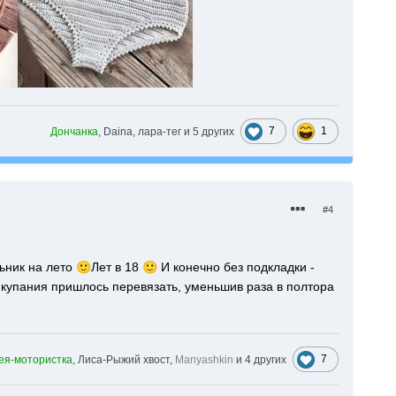
7
1
Дончанка
, Daina, лара-тег и
5 других
#4
льник на лето
🙂
Лет в 18
🙂
И конечно без подкладки -
е купания пришлось перевязать, уменьшив раза в полтора
7
ея-мотористка
, Лиса-Рыжий хвост,
Manyashkin
и
4 других