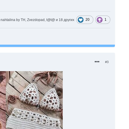
20
1
nahtalina by TH, Zvezdopad, t@t@ и
18 других
#3