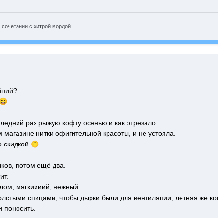
 сочетании с хитрой мордой...
айний?
😄
следний раз рыжую кофту осенью и как отрезало.
м магазине нитки офигительной красоты, и не устояла.
о скидкой.
🙃
чков, потом ещё два.
ит.
лом, мягкиииий, нежный.
олстыми спицами, чтобы дырки были для вентиляции, летняя же ко
 поносить.