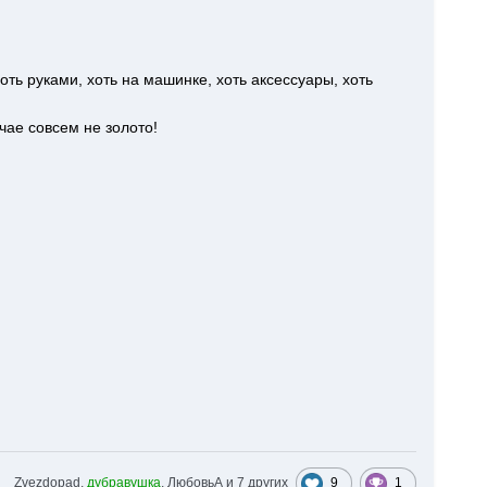
хоть руками, хоть на машинке, хоть аксессуары, хоть
чае совсем не золото!
9
1
Zvezdopad,
дубравушка
, ЛюбовьА и
7 других