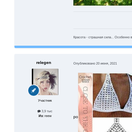
Красота - страшная сила... Особенно в
relegen
Опубликовано
20 июня, 2021
Участник
3,9 тыс
Из:
reew
ро