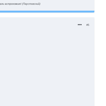
нали астрономию! (Паустовский)
#5