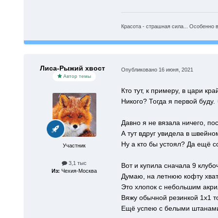
Красота - страшная сила... Особенно в
Лиса-Рыжий хвост
Опубликовано
16 июня, 2021
Автор темы
Кто тут, к примеру, в цари кр
Никого? Тогда я первой буду.
Давно я не вязала ничего, по
А тут вдруг увидела в швейно
Ну а кто бы устоял? Да ещё с
Участник
3,1 тыс
Вот и купила сначала 9 клубо
Из:
Чехия-Москва
Думаю, на летнюю кофту хват
Это хлопок с небольшим акри
Вяжу обычной резинкой 1х1 т
Ещё успею с белыми штанами