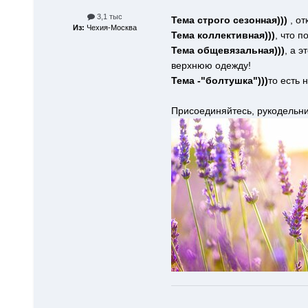
3,1 тыс
Тема строго сезонная)))
, от
Из:
Чехия-Москва
Тема коллективная)))
, что п
Тема общевязальная)))
, а э
верхнюю одежду!
Тема -"болтушка")))
то есть 
Присоединяйтесь, рукодельн