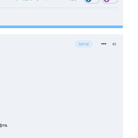
Автор
#2
фта.