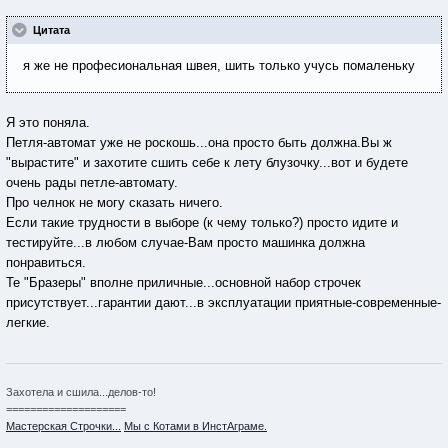
Цитата
я же не професиональная швея, шить только учусь помаленьку
Я это поняла.
Петля-автомат уже не роскошь...она просто быть должна.Вы ж
"вырастите" и захотите сшить себе к лету блузочку...вот и будете
очень рады петле-автомату.
Про челнок не могу сказать ничего.
Если такие трудности в выборе (к чему только?) просто идите и
тестируйте...в любом случае-Вам просто машинка должна
понравиться.
Те "Бразеры" вполне приличные...основной набор строчек
присутствует...гарантии дают...в эксплуатации приятные-современные-
легкие.
Захотела и сшила...делов-то!
====================
Мастерская Строчки...
Мы с Котами в ИнстАграме.