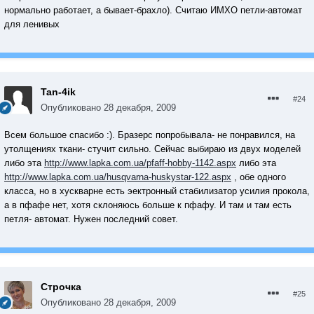
нормально работает, а бывает-брахло). Считаю ИМХО петли-автомат
для ленивых
Tan-4ik
#24
Опубликовано
28 декабря, 2009
Всем большое спасибо :). Бразерс попробывала- не понравился, на
утолщениях ткани- стучит сильно. Сейчас выбираю из двух моделей
либо эта
http://www.lapka.com.ua/pfaff-hobby-1142.aspx
либо эта
http://www.lapka.com.ua/husqvarna-huskystar-122.aspx
, обе одного
класса, но в хускварне есть эектронный стабилизатор усилия прокола,
а в пфафе нет, хотя склоняюсь больше к пфафу. И там и там есть
петля- автомат. Нужен последний совет.
Строчка
#25
Опубликовано
28 декабря, 2009