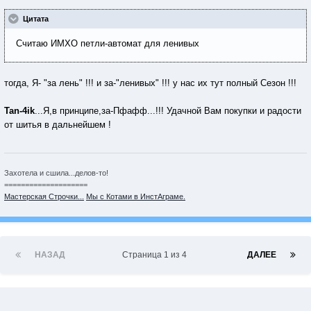
Цитата
Считаю ИМХО петли-автомат для ленивых
тогда, Я- "за лень" !!! и за-"ленивых" !!! у нас их тут полный Сезон !!!
Tan-4ik
...Я,в принципе,за-Пфафф...!!! Удачной Вам покупки и радости
от шитья в дальнейшем !
Захотела и сшила...делов-то!
====================
Мастерская Строчки...
Мы с Котами в ИнстАграме.
НАЗАД
Страница 1 из 4
ДАЛЕЕ