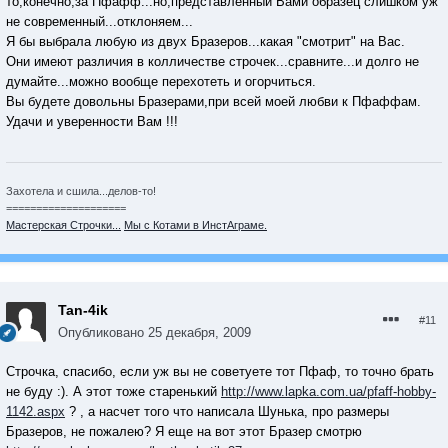
то,конечно,за Пфафф...но,представленный Вами образец слишком уж
не современный...отклоняем...
Я бы выбрала любую из двух Бразеров...какая "смотрит" на Вас.
Они имеют различия в колличестве строчек...сравните...и долго не
думайте...можно вообще перехотеть и огорчиться.
Вы будете довольны Бразерами,при всей моей любви к Пфаффам.
Удачи и уверенности Вам !!!
Захотела и сшила...делов-то!
====================
Мастерская Строчки...
Мы с Котами в ИнстАграме.
Tan-4ik
#11
Опубликовано
25 декабря, 2009
Строчка, спасибо, если уж вы не советуете тот Пфаф, то точно брать
не буду :). А этот тоже старенький
http://www.lapka.com.ua/pfaff-hobby-
1142.aspx
? , а насчет того что написала Шунька, про размеры
Бразеров, не пожалею? Я еще на вот этот Бразер смотрю