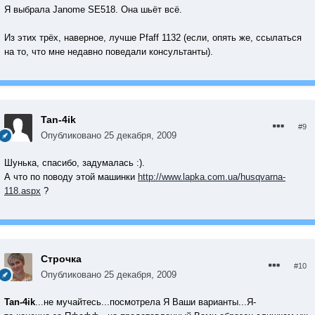
Я выбрала Janome SE518. Она шьёт всё.
Из этих трёх, наверное, лучше Pfaff 1132 (если, опять же, ссылаться
на то, что мне недавно поведали консультанты).
Tan-4ik
#9
Опубликовано
25 декабря, 2009
Шунька, спасибо, задумалась :).
А что по поводу этой машинки
http://www.lapka.com.ua/husqvarna-
118.aspx
?
Строчка
#10
Опубликовано
25 декабря, 2009
Tan-4ik
...не мучайтесь...посмотрела Я Ваши варианты...Я-