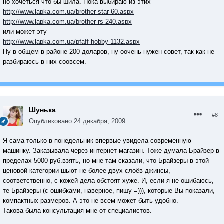
но хочеться что бы шила. Пока выбираю из этих
http://www.lapka.com.ua/brother-star-60.aspx
http://www.lapka.com.ua/brother-rs-240.aspx
или может эту
http://www.lapka.com.ua/pfaff-hobby-1132.aspx
Ну в общем в районе 200 доларов, ну оочень нужен совет, так как не
разбираюсь в них соовсем.
Шунька
#8
Опубликовано
24 декабря, 2009
Я сама только в понедельник впервые увидела современную
машинку. Заказывала через интернет-магазин. Тоже думала Брайзер в
пределах 5000 руб.взять, но мне там сказали, что Брайзеры в этой
ценовой категории шьют не более двух слоёв джинсы,
соответственно, с кожей дела обстоят хуже. И, если я не ошибаюсь,
те Брайзеры (с ошибками, наверное, пишу =))), которые Вы показали,
компактных размеров. А это не всем может быть удобно.
Такова была консультация мне от специалистов.