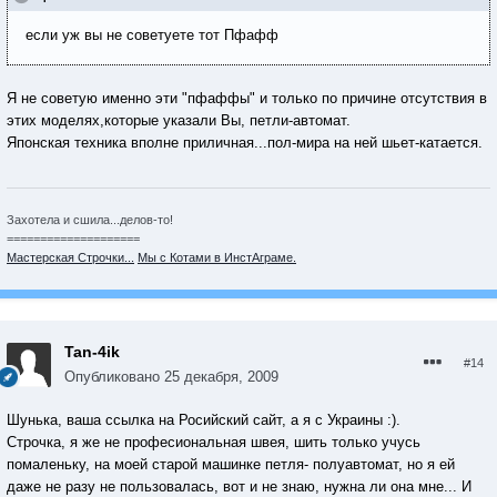
если уж вы не советуете тот Пфафф
Я не советую именно эти "пфаффы" и только по причине отсутствия в
этих моделях,которые указали Вы, петли-автомат.
Японская техника вполне приличная...пол-мира на ней шьет-катается.
Захотела и сшила...делов-то!
====================
Мастерская Строчки...
Мы с Котами в ИнстАграме.
Tan-4ik
#14
Опубликовано
25 декабря, 2009
Шунька, ваша ссылка на Росийский сайт, а я с Украины :).
Строчка, я же не професиональная швея, шить только учусь
помаленьку, на моей старой машинке петля- полуавтомат, но я ей
даже не разу не пользовалась, вот и не знаю, нужна ли она мне... И