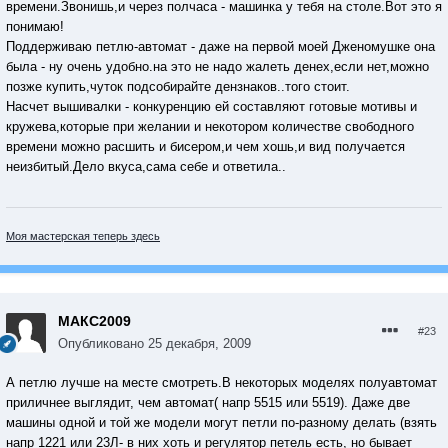
времени.Звонишь,и через полчаса - машинка у тебя на столе.Вот это я
понимаю!
Поддерживаю петлю-автомат - даже на первой моей Дженомушке она
была - ну очень удобно.на это не надо жалеть денех,если нет,можно
позже купить,чуток подсобирайте дензнаков..того стоит.
Насчет вышивалки - конкуренцию ей составляют готовые мотивы и
кружева,которые при желании и некотором количестве свободного
времени можно расшить и бисером,и чем хошь,и вид получается
неизбитый.Дело вкуса,сама себе и ответила..
Моя мастерская теперь здесь
МАКС2009
#23
Опубликовано
25 декабря, 2009
А петлю лучше на месте смотреть.В некоторых моделях полуавтомат
приличнее выглядит, чем автомат( напр 5515 или 5519). Даже две
машины одной и той же модели могут петли по-разному делать (взять
напр 1221 или 23Л- в них хоть и регулятор петель есть, но бывает