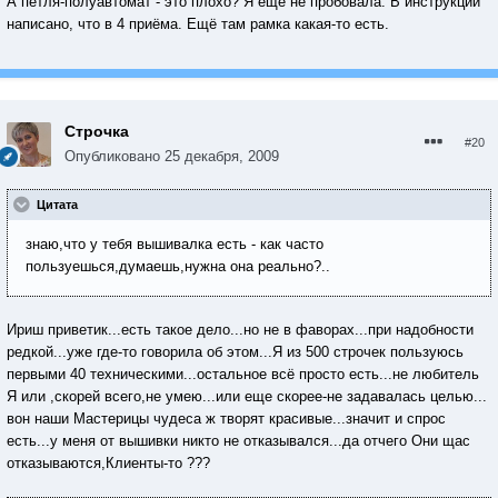
А петля-полуавтомат - это плохо? Я ещё не пробовала. В инструкции
написано, что в 4 приёма. Ещё там рамка какая-то есть.
Строчка
#20
Опубликовано
25 декабря, 2009
Цитата
знаю,что у тебя вышивалка есть - как часто
пользуешься,думаешь,нужна она реально?..
Ириш приветик...есть такое дело...но не в фаворах...при надобности
редкой...уже где-то говорила об этом...Я из 500 строчек пользуюсь
первыми 40 техническими...остальное всё просто есть...не любитель
Я или ,скорей всего,не умею...или еще скорее-не задавалась целью...
вон наши Мастерицы чудеса ж творят красивые...значит и спрос
есть...у меня от вышивки никто не отказывался...да отчего Они щас
отказываются,Клиенты-то ???