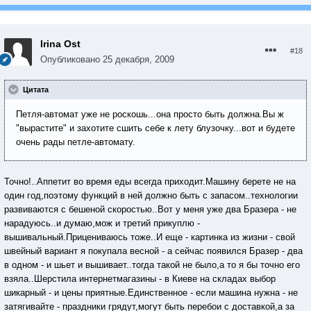
Irina Ost
#18
Опубликовано
25 декабря, 2009
Цитата
Петля-автомат уже не роскошь...она просто быть должна.Вы ж
"вырастите" и захотите сшить себе к лету блузочку...вот и будете
очень рады петле-автомату.
Точно!..Аппетит во время еды всегда приходит.Машину берете не на
один год,поэтому функций в ней должно быть с запасом..технологии
развиваются с бешеной скоростью..Вот у меня уже два Бразера - не
нарадуюсь..и думаю,мож и третий прикуплю -
вышивальный.Прицениваюсь тоже..И еще - картинка из жизни - свой
швейный вариант я покупала весной - а сейчас появился Бразер - два
в одном - и шьет и вышивает..тогда такой не было,а то я бы точно его
взяла..Шерстила интернетмагазины - в Киеве на складах выбор
шикарный - и цены приятные.Единственное - если машина нужна - не
затягивайте - праздники грядут,могут быть перебои с доставкой,а за