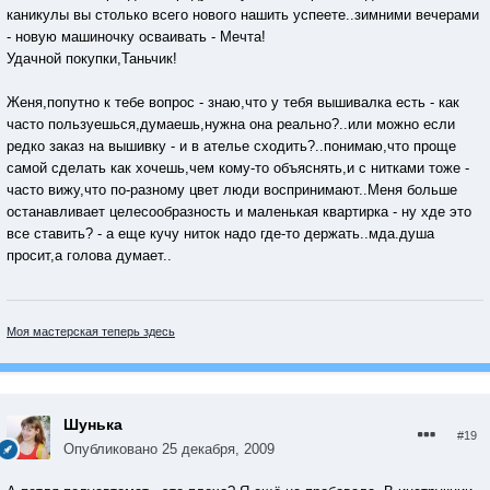
каникулы вы столько всего нового нашить успеете..зимними вечерами
- новую машиночку осваивать - Мечта!
Удачной покупки,Таньчик!
Женя,попутно к тебе вопрос - знаю,что у тебя вышивалка есть - как
часто пользуешься,думаешь,нужна она реально?..или можно если
редко заказ на вышивку - и в ателье сходить?..понимаю,что проще
самой сделать как хочешь,чем кому-то объяснять,и с нитками тоже -
часто вижу,что по-разному цвет люди воспринимают..Меня больше
останавливает целесообразность и маленькая квартирка - ну хде это
все ставить? - а еще кучу ниток надо где-то держать..мда.душа
просит,а голова думает..
Моя мастерская теперь здесь
Шунька
#19
Опубликовано
25 декабря, 2009