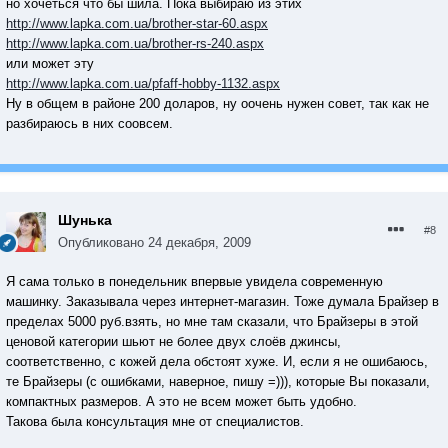
но хочеться что бы шила. Пока выбираю из этих
http://www.lapka.com.ua/brother-star-60.aspx
http://www.lapka.com.ua/brother-rs-240.aspx
или может эту
http://www.lapka.com.ua/pfaff-hobby-1132.aspx
Ну в общем в районе 200 доларов, ну оочень нужен совет, так как не
разбираюсь в них соовсем.
Шунька
#8
Опубликовано
24 декабря, 2009
Я сама только в понедельник впервые увидела современную
машинку. Заказывала через интернет-магазин. Тоже думала Брайзер в
пределах 5000 руб.взять, но мне там сказали, что Брайзеры в этой
ценовой категории шьют не более двух слоёв джинсы,
соответственно, с кожей дела обстоят хуже. И, если я не ошибаюсь,
те Брайзеры (с ошибками, наверное, пишу =))), которые Вы показали,
компактных размеров. А это не всем может быть удобно.
Такова была консультация мне от специалистов.