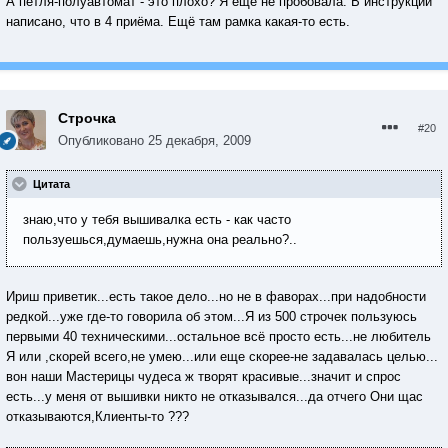
А петля-полуавтомат - это плохо? Я ещё не пробовала. В инструкции
написано, что в 4 приёма. Ещё там рамка какая-то есть.
Строчка
#20
Опубликовано
25 декабря, 2009
Цитата
знаю,что у тебя вышивалка есть - как часто
пользуешься,думаешь,нужна она реально?..
Ириш приветик...есть такое дело...но не в фаворах...при надобности
редкой...уже где-то говорила об этом...Я из 500 строчек пользуюсь
первыми 40 техническими...остальное всё просто есть...не любитель
Я или ,скорей всего,не умею...или еще скорее-не задавалась целью...
вон наши Мастерицы чудеса ж творят красивые...значит и спрос
есть...у меня от вышивки никто не отказывался...да отчего Они щас
отказываются,Клиенты-то ???