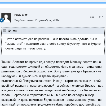
Irina Ost
#18
Опубликовано
25 декабря, 2009
Цитата
Петля-автомат уже не роскошь...она просто быть должна.Вы ж
"вырастите" и захотите сшить себе к лету блузочку...вот и будете
очень рады петле-автомату.
Точно!..Аппетит во время еды всегда приходит.Машину берете не на
один год,поэтому функций в ней должно быть с запасом..технологии
развиваются с бешеной скоростью..Вот у меня уже два Бразера - не
нарадуюсь..и думаю,мож и третий прикуплю -
вышивальный.Прицениваюсь тоже..И еще - картинка из жизни - свой
швейный вариант я покупала весной - а сейчас появился Бразер - два
в одном - и шьет и вышивает..тогда такой не было,а то я бы точно его
взяла..Шерстила интернетмагазины - в Киеве на складах выбор
шикарный - и цены приятные.Единственное - если машина нужна - не
затягивайте - праздники грядут,могут быть перебои с доставкой,а за