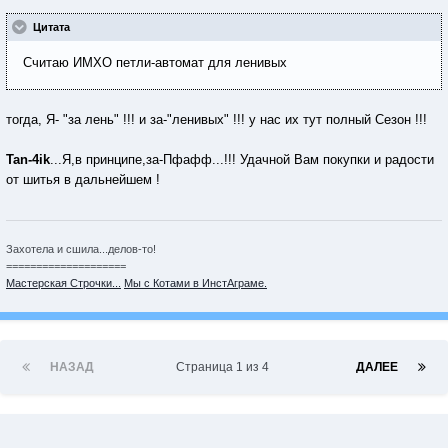
Цитата
Считаю ИМХО петли-автомат для ленивых
тогда, Я- "за лень" !!! и за-"ленивых" !!! у нас их тут полный Сезон !!!
Tan-4ik
...Я,в принципе,за-Пфафф...!!! Удачной Вам покупки и радости
от шитья в дальнейшем !
Захотела и сшила...делов-то!
====================
Мастерская Строчки...
Мы с Котами в ИнстАграме.
НАЗАД
Страница 1 из 4
ДАЛЕЕ