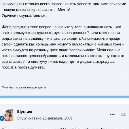
каникулы вы столько всего нового нашить успеете..зимними вечерами
- новую машиночку осваивать - Мечта!
Удачной покупки,Таньчик!
Женя,попутно к тебе вопрос - знаю,что у тебя вышивалка есть - как
часто пользуешься,думаешь,нужна она реально?..или можно если
редко заказ на вышивку - и в ателье сходить?..понимаю,что проще
самой сделать как хочешь,чем кому-то объяснять,и с нитками тоже -
часто вижу,что по-разному цвет люди воспринимают..Меня больше
останавливает целесообразность и маленькая квартирка - ну хде это
все ставить? - а еще кучу ниток надо где-то держать..мда.душа
просит,а голова думает..
Моя мастерская теперь здесь
Шунька
#19
Опубликовано
25 декабря, 2009