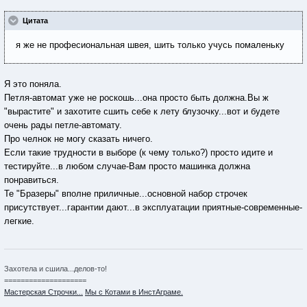
Цитата
я же не професиональная швея, шить только учусь помаленьку
Я это поняла.
Петля-автомат уже не роскошь...она просто быть должна.Вы ж
"вырастите" и захотите сшить себе к лету блузочку...вот и будете
очень рады петле-автомату.
Про челнок не могу сказать ничего.
Если такие трудности в выборе (к чему только?) просто идите и
тестируйте...в любом случае-Вам просто машинка должна
понравиться.
Те "Бразеры" вполне приличные...основной набор строчек
присутствует...гарантии дают...в эксплуатации приятные-современные-
легкие.
Захотела и сшила...делов-то!
====================
Мастерская Строчки...
Мы с Котами в ИнстАграме.