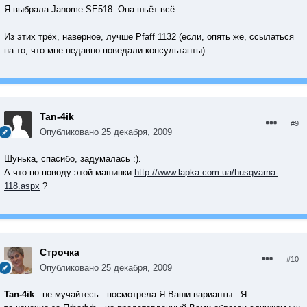
Я выбрала Janome SE518. Она шьёт всё.
Из этих трёх, наверное, лучше Pfaff 1132 (если, опять же, ссылаться
на то, что мне недавно поведали консультанты).
Tan-4ik
#9
Опубликовано
25 декабря, 2009
Шунька, спасибо, задумалась :).
А что по поводу этой машинки
http://www.lapka.com.ua/husqvarna-
118.aspx
?
Строчка
#10
Опубликовано
25 декабря, 2009
Tan-4ik
...не мучайтесь...посмотрела Я Ваши варианты...Я-