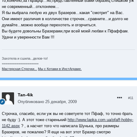
то,конечно,за Пфафф...но,представленный Вами образец слишком уж
не современный...отклоняем...
Я бы выбрала любую из двух Бразеров...какая "смотрит" на Вас.
Они имеют различия в колличестве строчек...сравните...и долго не
думайте...можно вообще перехотеть и огорчиться.
Вы будете довольны Бразерами,при всей моей любви к Пфаффам.
Удачи и уверенности Вам !!!
Захотела и сшила...делов-то!
====================
Мастерская Строчки...
Мы с Котами в ИнстАграме.
Tan-4ik
#11
Опубликовано
25 декабря, 2009
Строчка, спасибо, если уж вы не советуете тот Пфаф, то точно брать
не буду :). А этот тоже старенький
http://www.lapka.com.ua/pfaff-hobby-
1142.aspx
? , а насчет того что написала Шунька, про размеры
Бразеров, не пожалею? Я еще на вот этот Бразер смотрю