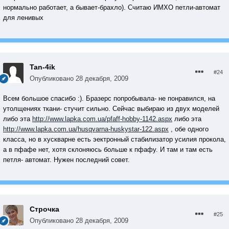
нормально работает, а бывает-брахло). Считаю ИМХО петли-автомат
для ленивых
Tan-4ik
#24
Опубликовано
28 декабря, 2009
Всем большое спасибо :). Бразерс попробывала- не понравился, на
утолщениях ткани- стучит сильно. Сейчас выбираю из двух моделей
либо эта
http://www.lapka.com.ua/pfaff-hobby-1142.aspx
либо эта
http://www.lapka.com.ua/husqvarna-huskystar-122.aspx
, обе одного
класса, но в хускварне есть эектронный стабилизатор усилия прокола,
а в пфафе нет, хотя склоняюсь больше к пфафу. И там и там есть
петля- автомат. Нужен последний совет.
Строчка
#25
Опубликовано
28 декабря, 2009