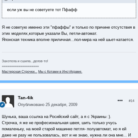
если уж вы не советуете тот Пфафф
Я не советую именно эти "пфаффы" и только по причине отсутствия в
этих моделях,которые указали Вы, петли-автомат.
Японская техника вполне приличная...пол-мира на ней шьет-катается.
Захотела и сшила...делов-то!
====================
Мастерская Строчки...
Мы с Котами в ИнстАграме.
Tan-4ik
#14
Опубликовано
25 декабря, 2009
Шунька, ваша ссылка на Росийский сайт, а я с Украины :).
Строчка, я же не професиональная швея, шить только учусь
помаленьку, на моей старой машинке петля- полуавтомат, но я ей
даже не разу не пользовалась, вот и не знаю, нужна ли она мне... И