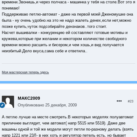
времени.Звонишь,и через полчаса - машинка у тебя на столе.Вот это я
понимаю!
Поддерживаю петлю-автомат - даже на первой моей Дженомушке она
была - ну очень удобно.на это не надо жалеть денех,если нет,можно
позже купить,чуток подсобирайте дензнаков..того стоит.
Насчет вышивалки - конкуренцию ей составляют готовые мотивы и
кружева,которые при желании и некотором количестве свободного
времени можно расшить и бисером,и чем хошь,и вид получается
неизбитый.Дело вкуса,сама себе и ответила..
Моя мастерская теперь здесь
МАКС2009
#23
Опубликовано
25 декабря, 2009
А петлю лучше на месте смотреть.В некоторых моделях полуавтомат
приличнее выглядит, чем автомат( напр 5515 или 5519). Даже две
машины одной и той же модели могут петли по-разному делать (взять
напр 1221 или 23Л- в них хоть и регулятор петель есть, но бывает