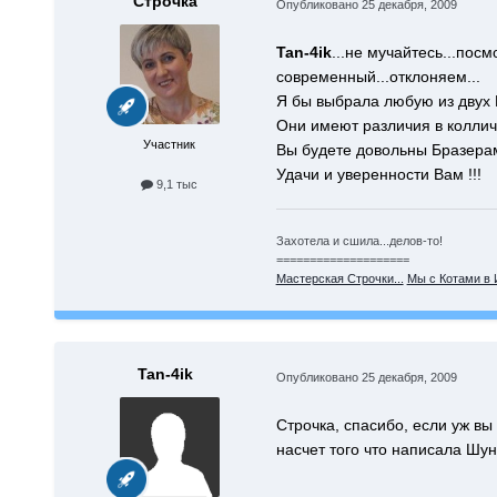
Строчка
Опубликовано
25 декабря, 2009
Tan-4ik
...не мучайтесь...по
современный...отклоняем...
Я бы выбрала любую из двух Б
Они имеют различия в колличе
Участник
Вы будете довольны Бразера
Удачи и уверенности Вам !!!
9,1 тыс
Захотела и сшила...делов-то!
====================
Мастерская Строчки...
Мы с Котами в 
Tan-4ik
Опубликовано
25 декабря, 2009
Строчка, спасибо, если уж вы 
насчет того что написала Шу