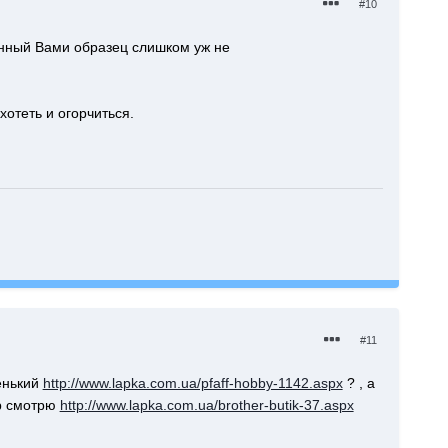
#10
енный Вами образец слишком уж не
хотеть и огорчиться.
#11
ренький
http://www.lapka.com.ua/pfaff-hobby-1142.aspx
? , а
ер смотрю
http://www.lapka.com.ua/brother-butik-37.aspx