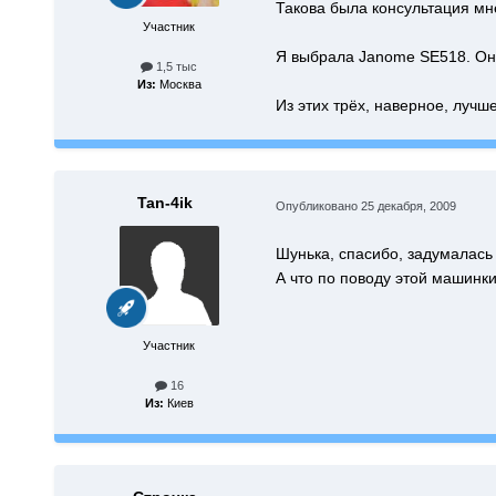
Такова была консультация мн
Участник
Я выбрала Janome SE518. Она
1,5 тыс
Из:
Москва
Из этих трёх, наверное, лучше
Tan-4ik
Опубликовано
25 декабря, 2009
Шунька, спасибо, задумалась :
А что по поводу этой машинк
Участник
16
Из:
Киев