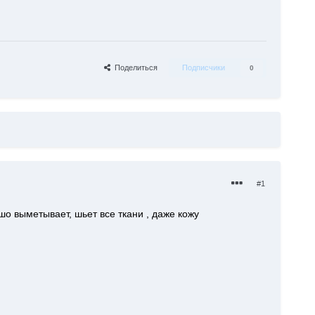
Поделиться
Подписчики
0
#1
шо выметывает, шьет все ткани , даже кожу