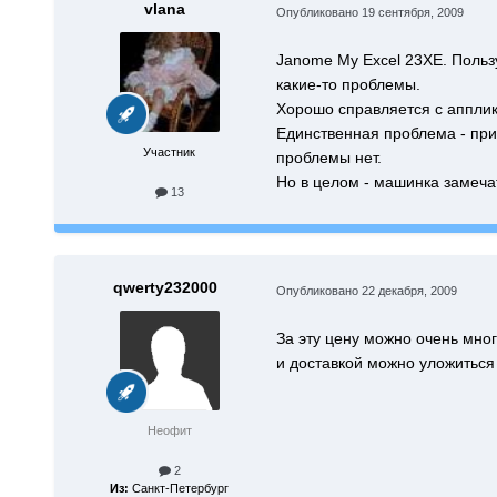
vlana
Опубликовано
19 сентября, 2009
Janome My Excel 23ХE. Пользу
какие-то проблемы.
Хорошо справляется с апплик
Единственная проблема - при
Участник
проблемы нет.
Но в целом - машинка замеча
13
qwerty232000
Опубликовано
22 декабря, 2009
За эту цену можно очень мног
и доставкой можно уложиться
Неофит
2
Из:
Санкт-Петербург