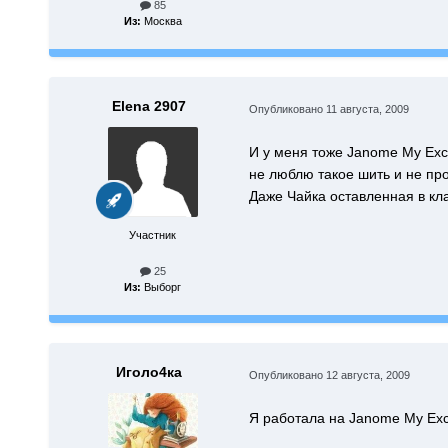
85
Из:
Москва
Elena 2907
Опубликовано
11 августа, 2009
И у меня тоже Janome My Exc
не люблю такое шить и не про
Даже Чайка оставленная в кл
Участник
25
Из:
Выборг
Иголо4ка
Опубликовано
12 августа, 2009
Я работала на Janome My Exc