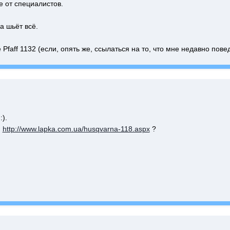
е от специалистов.
 шьёт всё.
 Pfaff 1132 (если, опять же, ссылаться на то, что мне недавно пове
).
и
http://www.lapka.com.ua/husqvarna-118.aspx
?