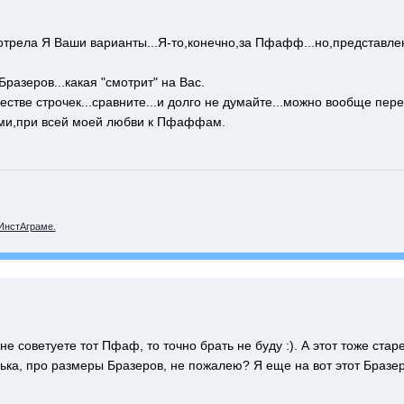
смотрела Я Ваши варианты...Я-то,конечно,за Пфафф...но,представл
разеров...какая "смотрит" на Вас.
стве строчек...сравните...и долго не думайте...можно вообще пере
ми,при всей моей любви к Пфаффам.
ИнстАграме.
не советуете тот Пфаф, то точно брать не буду :). А этот тоже ста
нька, про размеры Бразеров, не пожалею? Я еще на вот этот Браз