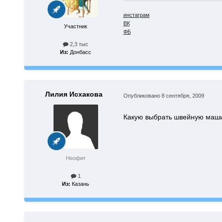
инстаграм
ВК
Участник
ФБ
2,3 тыс
Из:
Донбасс
Лилия Исхакова
Опубликовано
8 сентября, 2009
Какую выбрать швейную машин
Неофит
1
Из:
Казань