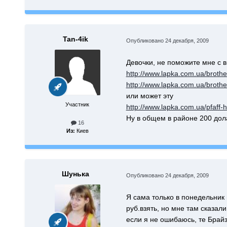
Tan-4ik
Опубликовано
24 декабря, 2009
Девочки, не поможите мне с 
http://www.lapka.com.ua/brothe
http://www.lapka.com.ua/brothe
или может эту
Участник
http://www.lapka.com.ua/pfaff
Ну в общем в районе 200 дола
16
Из:
Киев
Шунька
Опубликовано
24 декабря, 2009
Я сама только в понедельник
руб.взять, но мне там сказал
если я не ошибаюсь, те Брайз