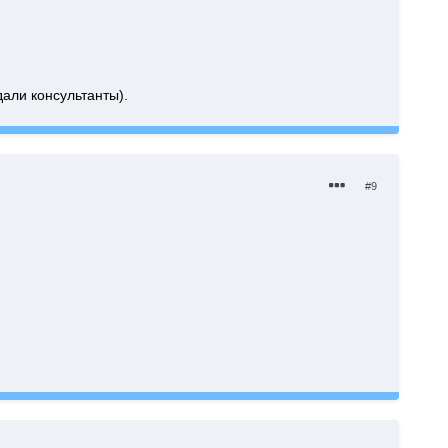
дали консультанты).
#9