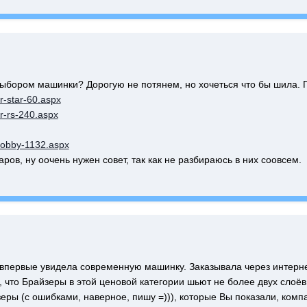
выбором машинки? Дорогую не потянем, но хочеться что бы шила. 
r-star-60.aspx
r-rs-240.aspx
-hobby-1132.aspx
ров, ну оочень нужен совет, так как не разбираюсь в них соовсем.
 впервые увидела современную машинку. Заказывала через интерне
и, что Брайзеры в этой ценовой категории шьют не более двух слоёв
еры (с ошибками, наверное, пишу =))), которые Вы показали, комп