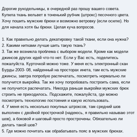
Дорогие рукодельницы, в очередной раз прошу вашего совета.
Купила ткань вельвет в тоненький рубчик (штрокс) песочного цвета.
Хочу пошить мужские брюки и возможно ветровку (если осилю). Но
для начала хотя бы брюки. Целая куча вопросов.
1. Как правильно делать декатировку такой ткани, если она нужна?
2. Какими нитками лучше шить такую ткань?
3. Так же возникла проблема с выбором модели. Кроме как модели
джинсов других идей что-то нет. Если у Вас есть, поделитесь
пожалуйста. Курточкой можно тоже. У меня есть электронный скан
Бурды 2003- 08, найденный на просторах инета, там есть мужские
джинсы, завтра попробую распечатать, посмотреть нормально ли
получится выкройка. Так же хочу попробовать построить сама, если
не получится распечатать. Никогда раньше выкройки мужских брюк
строить не приходилось. Подскажите, пожалуйста, где можно
посмотреть технологию постоения и какую использовать.
4. У меня есть несколько покупных штроксов, там средний шов
выполнен с двойной прострочкой (надеюсь, я правильно называю этот
шов), а боковой и шаговый просто прострочены. Обязательно ли
делать такой шов?
5. Где можно почитать как обрабатывать пояс в мужских брюках.