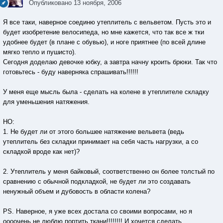
Опубликовано
13 ноября, 2006
Я все таки, наверное соединю утеплитель с вельветом. Пусть это и
будет изобретение велосипеда, но мне кажется, что так все ж тки
удобнее будет (в плане с обувью), и ноге приятнее (по всей длине
мягко тепло и пушисто).
Сегодня доделаю девочке юбку, а завтра начну кроить брюки. Так что
готовьтесь - буду наверняка спрашивать!!!!!!
У меня еще мысль была - сделать на колене в утеплителе складку
для уменьшения натяжения.
НО:
1. Не будет ли от этого большее натяжение вельвета (ведь
утеплитель без складки принимает на себя часть нагрузки, а со
складкой вроде как нет)?
2. Утеплитель у меня байковый, соответственно он более толстый по
сравнению с обычной подкладкой, не будет ли это создавать
ненужный объем и дубовость в области колена?
PS. Наверное, я уже всех достала со своими вопросами, но я
оооочень не люблю портить ткани!!!!!!!! И хочется сделать