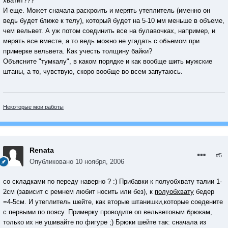
хватит???
И еще. Может сначала раскроить и мерять утеплитель (именно он
ведь будет ближе к телу), который будет на 5-10 мм меньше в объеме,
чем вельвет. А уж потом соединить все на булавочках, например, и
мерять все вместе, а то ведь можно не угадать с объемом при
примерке вельвета. Как учесть толщину байки?
Объясните "тумкалу", в каком порядке и как вообще шить мужские
штаны, а то, чувствую, скоро вообще во всем запутаюсь.
Некоторые мои работы
Renata
#5
Опубликовано
10 ноября, 2006
со складками по переду наверно ? :) Прибавки к полуобхвату талии 1-
2см (зависит с ремнем любит носить или без), к
полуобхвату
бедер
=4-5см. И утеплитель шейте, как вторые штанишки,которые соедените
с первыми по поясу. Примерку проводите оп вельветовым брюкам,
только их не ушивайте по фигуре ;) Брюки шейте так: сначала из