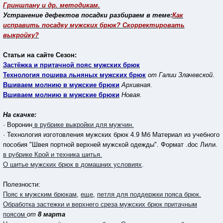
Гриншпану и др. методикам.
Устранение дефектов посадки разбираем в теме:
Как
исправить посадку мужских брюк? Скорректировать
выкройку?
Статьи на сайте Сезон:
Застёжка и притачной пояс мужских брюк
Технология пошива льняных мужских брюк
от Галии Злачевской
.
Вшиваем молнию в мужские брюки
Архивная.
Вшиваем молнию в мужские брюки
Новая.
На скачке:
· Воронин
в рубрике выкройки для мужчин.
· Технология изготовления мужских брюк 4.9 Мб Материал из учебного
пособия "Швея портной верхней мужской одежды". Формат .doc Лили.
в рубрике Крой и техника шитья.
О шитье мужских брюк в домашних условиях
.
Полезности:
Пояс к мужским брюкам
,
еще
,
петля для поддержки пояса брюк.
Обработка застежки и верхнего среза мужских брюк притачным
поясом
от
8 марта