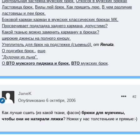
Центральная застёжка мужских брюк.
Откосок в мужских брюках
Ластовица брюк.
Виды лей брюк. Как пришить лею.
В чем различие
ластовицы и леи брюк.
Боковой карман карман в мужских классических брюках МК.
Просвечивает подкладка заднего кармана, допустимо?
Какой тканью можно заменить карманку в брюках?
широкие джинсы на полного юношу.
Утеплитель для брюк на подстежке
(съемный)
.
от
Renata
.
О подгибке брюк.
,
еще
.
"Дудочки из льна".
О
ВТО мужского пиджака и брюк.
ВТО
мужских брюк
.
JaneK
#2
Опубликовано
6 октября, 2006
Как лучше сшить (из какой ткани, фасон)
брюки для мужчины,
чтобы они не натирали ляжки
? Ножки у нас толстенькие и прямые:-)