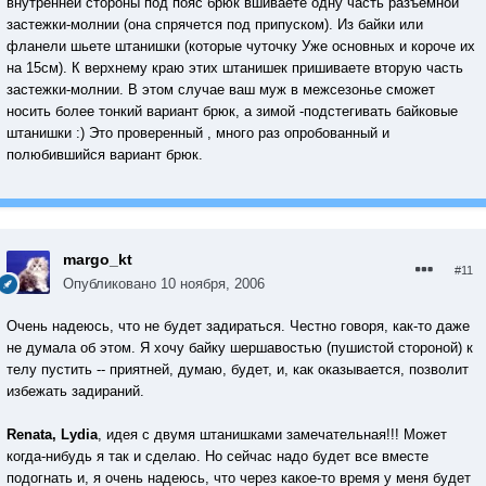
внутренней стороны под пояс брюк вшиваете одну часть разъемной
застежки-молнии (она спрячется под припуском). Из байки или
фланели шьете штанишки (которые чуточку Уже основных и короче их
на 15см). К верхнему краю этих штанишек пришиваете вторую часть
застежки-молнии. В этом случае ваш муж в межсезонье сможет
носить более тонкий вариант брюк, а зимой -подстегивать байковые
штанишки :) Это проверенный , много раз опробованный и
полюбившийся вариант брюк.
margo_kt
#11
Опубликовано
10 ноября, 2006
Очень надеюсь, что не будет задираться. Честно говоря, как-то даже
не думала об этом. Я хочу байку шершавостью (пушистой стороной) к
телу пустить -- приятней, думаю, будет, и, как оказывается, позволит
избежать задираний.
Renata, Lydia
, идея с двумя штанишками замечательная!!! Может
когда-нибудь я так и сделаю. Но сейчас надо будет все вместе
подогнать и, я очень надеюсь, что через какое-то время у меня будет