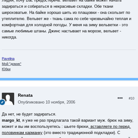
Лидия, хочу Вас предостеречь: вельвет на байке может начать
задираться и собираться в некрасивые складки. Обе ткани
шероховатые. На байке хорошо шить из плащовки - она скользит по
утеплителю. Вельвет же - ткань сама по себе чрезвычайно теплая и
комфортная для холодной погоды. У меня на зиму вельветки - это
самые любимые штаны. Джинс настывает на морозе, вельвет -
никогда.
Pavelina
Мой "домик"
Юбки
Renata
#10
Опубликовано
10 ноября, 2006
Да нет, не будет задираться.
margo_kt
, я уже не раз предлагала такой вариант муж. брюк на зиму,
может и вы им воспользуетесь : шьете брюки,
вставляете по перед.
половинкам карманку
(это вместо традиционной подкладки). С