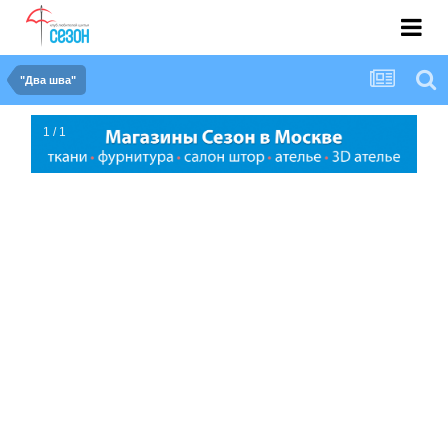
"Два шва"
1 / 1